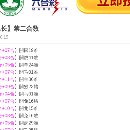
冗长】禁二合数
0:15
合+07合
】開鼠19准
合+08合
】開虎41准
合+05合
】開羊24准
合+07合
】開马01准
合+11合
】開羊36准
合+09合
】開猴23错
合+04合
】開马01准
合+07合
】開兔16错
合+10合
】開龙15准
合+08合
】開兔16准
合+05合
】開虎29准