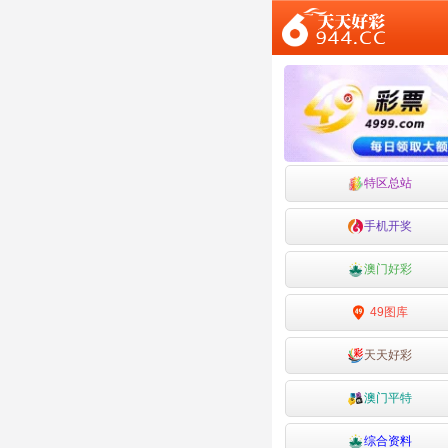
特区总站
手机开奖
澳门好彩
49图库
天天好彩
澳门平特
综合资料