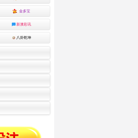
金多宝
新澳彩讯
八卦乾坤