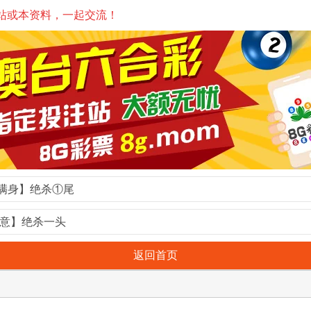
站或本资料，一起交流！
尘满身】绝杀①尾
酒意】绝杀一头
返回首页