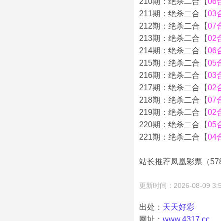
210期：绝杀二合【
06
211期：绝杀二合【
03
212期：绝杀二合【
07
213期：绝杀二合【
02
214期：绝杀二合【
06
215期：绝杀二合【
05
216期：绝杀二合【
03
217期：绝杀二合【
02
218期：绝杀二合【
07
219期：绝杀二合【
02
220期：绝杀二合【
05
221期：绝杀二合【
04
站长推荐凤凰彩票（5789.
更新时间：2026-08-09 3:5
出处：
天天好彩
网址：
www.4317.cc