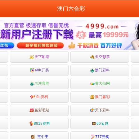
澳门六合彩
天下彩票
天空彩票
48K开奖
澳门彩料
老澳官网
黄大仙网
9b资料
澳门赢彩
嬴彩吧站
天下彩料
8818资料
66宝典
王中王
777开奖